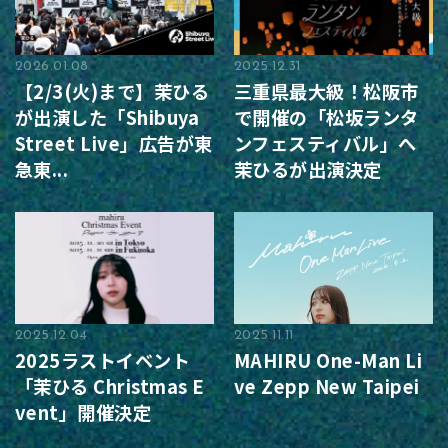
2026.01.08
2025.12.31
【2/3(火)まで】茉ひる
三重県最大級！松阪市
が出演した「Shibuya
で開催の「松坂ランタ
Street Live」広告が東
ンフェスティバル」へ
急東...
茉ひるが出演決定
2025.12.04
2025.11.11
2025ラストイベント
MAHIRU One-Man Li
「茉ひる Christmas E
ve Zepp New Taipei
vent」開催決定