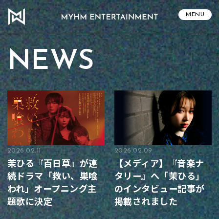
MENU
NEWS
2026.02.11
2026.02.09
茉ひる『百日草』が連
【メディア】『音楽ナ
続ドラマ「救い、巣喰
タリー』へ「茉ひる」
われ」オープニング主
のインタビュー記事が
題歌に決定
掲載されました