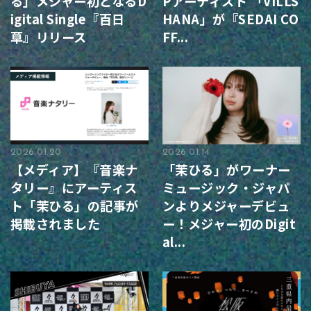
る」メジャー初となるD
Pアーティスト 「VILLS
igital Single『百日
HANA」が『SEDAI CO
草』リリース
FF...
2026.01.20
2026.01.14
【メディア】『音楽ナ
「茉ひる」がワーナー
タリー』にアーティス
ミュージック・ジャパ
ト「茉ひる」の記事が
ンよりメジャーデビュ
掲載されました
ー！メジャー初のDigit
al...