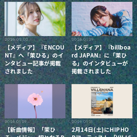
2026.02.02
2026.01.29
【メディア】『ENCOU
【メディア】『billboa
NT』へ「茉ひる」のイ
rd JAPAN』に「茉ひ
ンタビュー記事が掲載
る」のインタビューが
されました
掲載されました
2026.01.29
2026.01.21
【新曲情報】「茉ひ
2月14日(土)にHIPHO