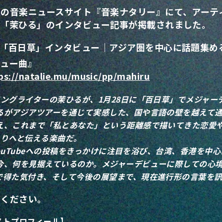
級の音楽ニュースサイト『音楽ナタリー』にて、アーテ
の「茉ひる」のインタビュー記事が掲載されました。
ひる「百日草」インタビュー｜アジア圏を中心に話題集め
ビュー曲』
ps://natalie.mu/music/pp/mahiru
ソングライターの茉ひるが、1月28日に「百日草」でメジャー
るがアジアツアーを通じて実感した、国や言語の壁を越えて
え、これまで「私とあなた」という距離感で描いてきた恋愛
とりへと伝える楽曲だ。
やYouTubeへの投稿をきっかけに注目を浴び、台湾、香港を
今、何を見据えているのか。メジャーデビューに際しての心
で得た気付き、そして今後の展望まで、現在進行形の言葉を訊
みください。
ストプロフィール】