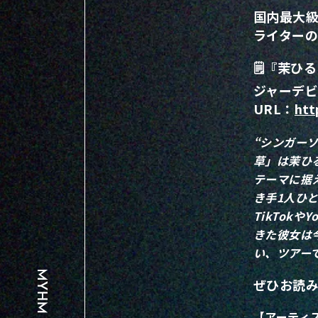
国内最大
ライター
🗒️『茉
ジャーデ
URL：
htt
“シンガー
草」は茉ひ
テーマに据
き手1人ひ
TikTok
きた彼女は
い、ツアー
ぜひお読
【アーティ