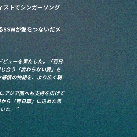
ィストでシンガーソング
るSSWが愛をつないだメ
デビューを果たした。「百日
通じ合う「変わらない愛」を
や感情の物語を、より広く聴
中心にアジア圏へも支持を広げて
境から「百日草」に込めた思
いた。”