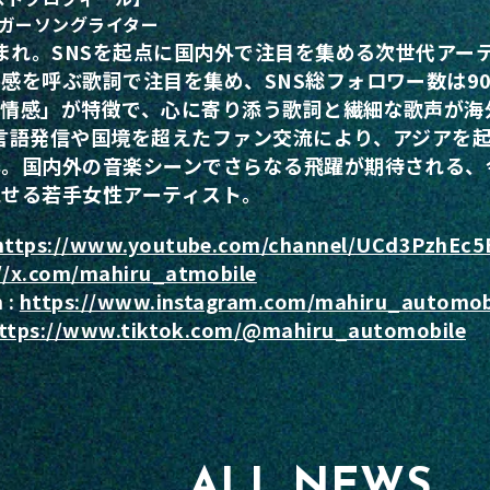
ンガーソングライター
生まれ。SNSを起点に国内外で注目を集める次世代アー
感を呼ぶ歌詞で注目を集め、SNS総フォロワー数は9
る情感」が特徴で、心に寄り添う歌詞と繊細な歌声が海
言語発信や国境を超えたファン交流により、アジアを
築。国内外の音楽シーンでさらなる飛躍が期待される、
見せる若手女性アーティスト。
https://www.youtube.com/channel/UCd3Pzh
://x.com/mahiru_atmobile
 :
https://www.instagram.com/mahiru_automob
ttps://www.tiktok.com/@mahiru_automobile
ALL NEWS