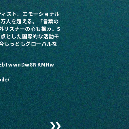
ティスト。エモーショナル
0万人を超える。「言葉の
外リスナーの心も掴み、S
起点とした国際的な活動モ
今もっともグローバルな
Ec5EbTwwnDw8NKMRw
ile/