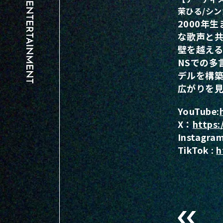
茉ひる/シ
2000年
な歌声と共
壁を越え
NSでの多
デルを構
広がりを
YouTube:
X：
https
Instagram
TikTok :
h