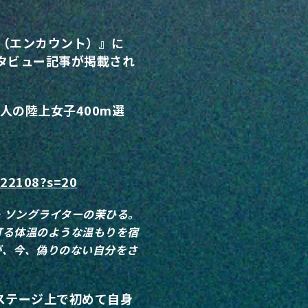
T（エンカウント）』に
タビュー記事が掲載され
会人の陸上女子400m選
8322108?s=20
ー・ソングライターの茉ひる。
灯る体温のような温もりを宿
が、今、偽りのない自分をさ
、ステージ上で初めて自身