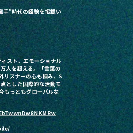
選手”時代の経験を掲載い
ティスト。エモーショナル
0万人を超える。「言葉の
外リスナーの心も掴み、S
起点とした国際的な活動モ
今もっともグローバルな
Ec5EbTwwnDw8NKMRw
ile/