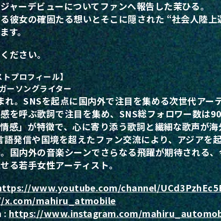
メジャーデビューについてファンへ報告した茉ひる。
る彼女の確固たる想いとそこに隠された “社会人陸上
ます。
みください。
ストプロフィール】
ンガーソングライター
生まれ。SNSを起点に国内外で注目を集める次世代アー
感を呼ぶ歌詞で注目を集め、SNS総フォロワー数は9
る情感」が特徴で、心に寄り添う歌詞と繊細な歌声が海
言語発信や国境を超えたファン交流により、アジアを
築。国内外の音楽シーンでさらなる飛躍が期待される、
見せる若手女性アーティスト。
https://www.youtube.com/channel/UCd3Pzh
://x.com/mahiru_atmobile
 :
https://www.instagram.com/mahiru_automob