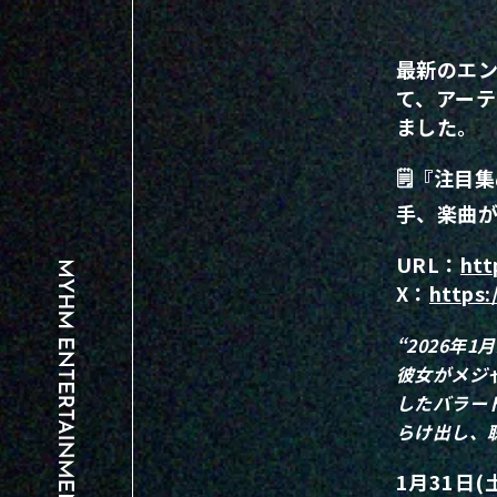
最新のエン
て、アー
ました。
🗒️『注
手、楽曲
URL：
htt
X：
https
“2026年
彼女がメジ
したバラー
らけ出し、
1月31日