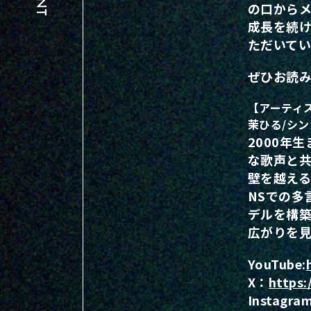
の口から
成長を続け
ただいてい
ぜひお読
【アーティ
茉ひる/シ
2000年
な歌声と共
壁を越え
NSでの多
デルを構
広がりを
YouTube:
X：
https
Instagram