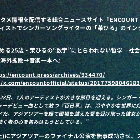
タメ情報を配信する総合ニュースサイト『ENCOUN
ティストでシンガーソングライターの「茉ひる」のイン
目集める25歳・茉ひるの“数字”にとらわれない哲学 社
が海外拡散→音楽一本へ』
ps://encount.press/archives/934470/
://x.com/encountofficial/status/201775980461
1月28日、1人のアーティストが大きな節目を迎える。シンガ
ャーデビュー曲として放つ『百日草』は、冷ややかな世界に
ドだ。アジアツアーを経て国境を越えた愛を受け取った彼女
聴く者の心を包み込もうとしている。”
(土)にアジアツアーのファイナル公演を無事成功させ