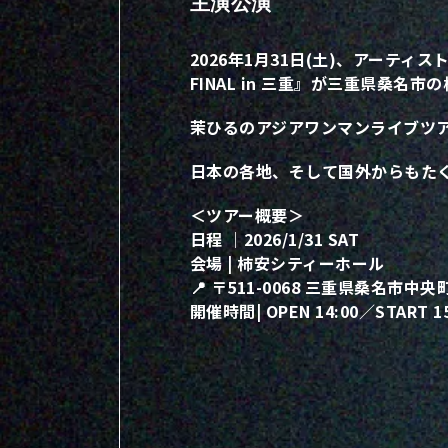
主演公演
2026年1月31日(土)、アーティスト「茉ひ
FINAL in 三重』が三重県桑
茉ひるのアジアワンマンライブツアー
日本の各地、そして国外からもた
＜ツアー概要＞
日程 ｜2026/1/31 SAT
会場 | 柿安シティーホール
📍 〒511-0068 三重県桑名市中
開催時間| OPEN 14:00／START 15