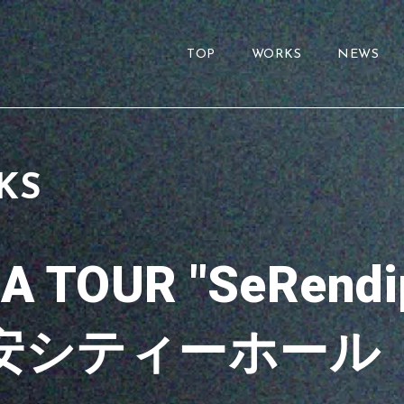
TOP
WORKS
NEWS
KS
TOUR "SeRendipi
柿安シティーホール