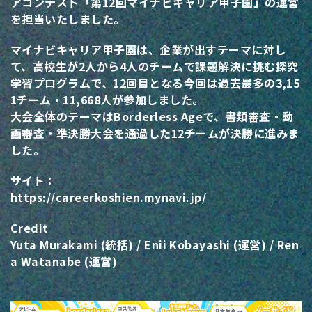
アコンテスト「第12回マイナビキャリア甲子園」の運営
を担当いたしました。
マイナビキャリア甲子園は、企業が出すテーマに対し
て、高校生が2人から4人のチームで課題解決に挑む探究
学習プログラムで、12回目となる今回は過去最多の3,15
1チーム・11,668人が参加しました。
大会全体のテーマはBorderless Ageで、書類審査・動
画審査・準決勝大会を通過した12チームが決勝に進みま
した。
サイト：
https://careerkoshien.mynavi.jp/
Credit
Yuta Murakami (統括) / Enii Kobayashi (運営) / Ren
a Watanabe (運営)