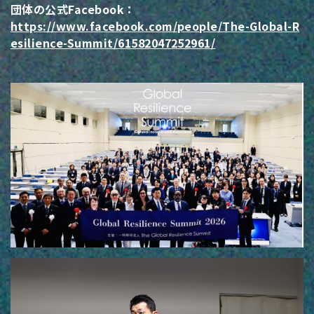
団体の公式Facebook：
https://www.facebook.com/people/The-Global-R
esilience-Summit/61582047252961/