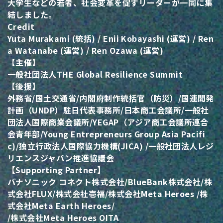
大学生などの若者、社会変革を促すリーダーが一同に集
結しました。
Credit
Yuta Murakami (統括) / Enii Kobayashi (運営) / Ren
a Watanabe (運営) / Ren Ozawa (運営)
【主催】
一般社団法人THE Global Resilience Summit
【後援】
外務省/国土交通省/内閣府制作統括官（防災）/国連開発
計画（UNDP）駐日代表事務所/日本商工会議所/一般社
団法人国際商業会議所/YEGAP（アジア商工会議所連合
会青年部/Young Entrepreneurs Group Asia Pacifi
c)/独立行政法人国際協力機構(JICA) /一般社団法人レジ
リエンスジャパン推進協議会
【Supporting Partner】
パナソニック コネクト株式会社/BlueBank株式会社/株
式会社FLUX/株式会社壱福/株式会社Meta Heroes /株
式会社Meta Earth Heroes/
/株式会社Meta Heroes OITA