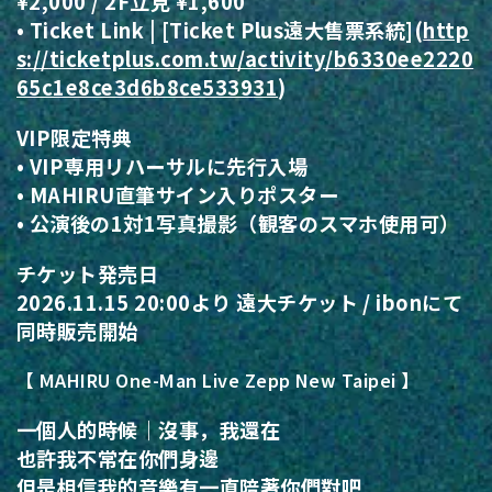
¥2,000 / 2F立見 ¥1,600
• Ticket Link | [Ticket Plus遠大售票系統](
http
s://
ticketplus.com.tw/activity/
b6330ee2220
65c1e8ce3d6b8ce5339
31
)
VIP限定特典
• VIP専用リハーサルに先行入場
• MAHIRU直筆サイン入りポスター
• 公演後の1対1写真撮影（観客のスマホ使用可）
チケット発売日
2026.11.15 20:00より 遠大チケット / ibonにて
同時販売開始
【 MAHIRU One-Man Live Zepp New Taipei 】
一個人的時候｜沒事，我還在
也許我不常在你們身邊
但是相信我的音樂有一直陪著你們對吧