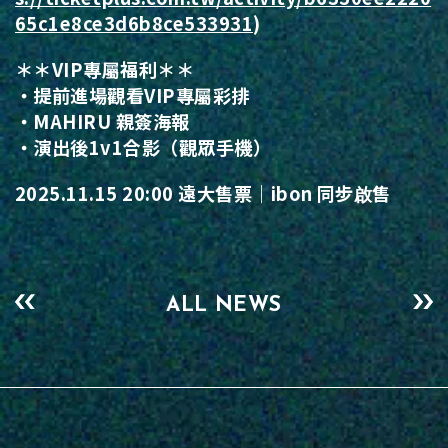
65c1e8ce3d6b8ce5339
31
)
＊＊VIP專屬福利＊＊
・提前進場觀看VIP專屬彩排
・MAHIRU 親簽海報
・演出後1v1合影（觀眾手機）
2025.11.15 20:00 遠大售票｜ibon 同步啟售
ALL NEWS