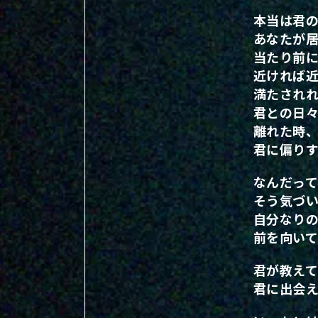
本当は君
あなたが居
当たり前
近ければ
満たされ
君との日
離れた時
君に偏り
なんだっ
そう気づ
自分なり
前を向い
君が教え
君に出会え