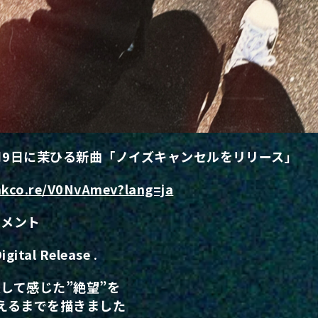
6月9日に茉ひる新曲「ノイズキャンセルをリリース」
inkco.re/V0NvAmev?lang=ja
コメント
igital Release .
して感じた”絶望”を
えるまでを描きました