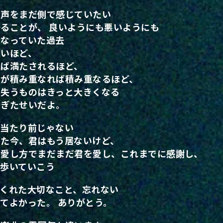
の声をまだ側で感じていたい
ることが、 良いようにも悪いようにも
になっていた過去
近いほど、
れば満たされるほど、
々が積み重なれば積み重なるほど、
、失うものはきっと大きくなる
すぎたせいだよ。
て当たり前じゃない
いた今、君はもう居ないけど、
の愛し方でまだまだ君を愛し、これまでに感謝し、
て歩いていこう
てくれた大切なこと、忘れない
てよかった。 ありがとう。