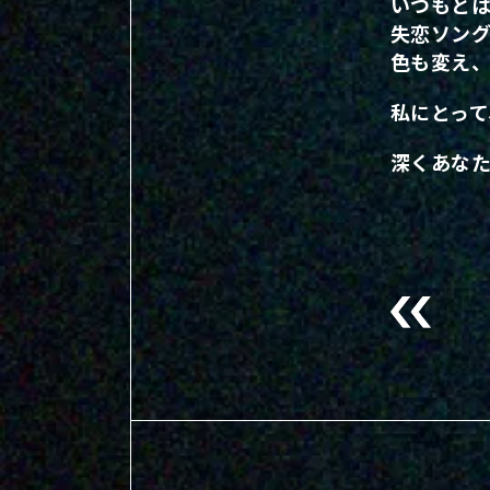
いつもと
失恋ソング
色も変え
私にとっ
深くあな